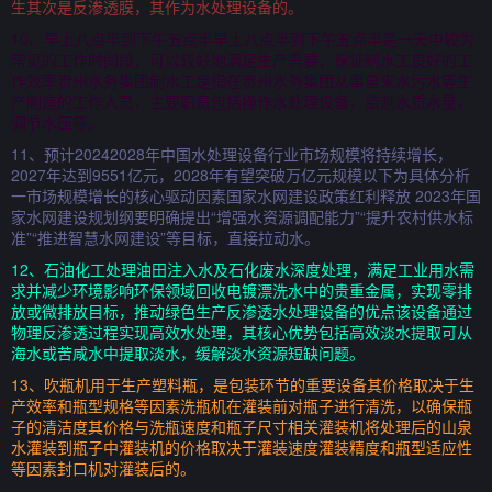
生其次是反渗透膜，其作为水处理设备的。
10、早上八点半到下午五点半早上八点半到下午五点半是一天中较为
常见的工作时间段，可以较好地满足生产需要，保证制水工良好的工
作效率贵州水务集团制水工是指在贵州水务集团从事自来水污水等生
产制造的工作人员，主要职责包括操作水处理设备，监测水质水量，
调节水压等。
11、预计20242028年中国水处理设备行业市场规模将持续增长，
2027年达到9551亿元，2028年有望突破万亿元规模以下为具体分析
一市场规模增长的核心驱动因素国家水网建设政策红利释放 2023年国
家水网建设规划纲要明确提出“增强水资源调配能力”“提升农村供水标
准”“推进智慧水网建设”等目标，直接拉动水。
12、石油化工处理油田注入水及石化废水深度处理，满足工业用水需
求并减少环境影响环保领域回收电镀漂洗水中的贵重金属，实现零排
放或微排放目标，推动绿色生产反渗透水处理设备的优点该设备通过
物理反渗透过程实现高效水处理，其核心优势包括高效淡水提取可从
海水或苦咸水中提取淡水，缓解淡水资源短缺问题。
13、吹瓶机用于生产塑料瓶，是包装环节的重要设备其价格取决于生
产效率和瓶型规格等因素洗瓶机在灌装前对瓶子进行清洗，以确保瓶
子的清洁度其价格与洗瓶速度和瓶子尺寸相关灌装机将处理后的山泉
水灌装到瓶子中灌装机的价格取决于灌装速度灌装精度和瓶型适应性
等因素封口机对灌装后的。