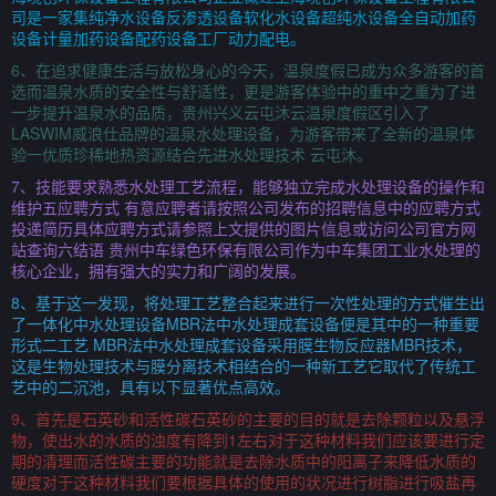
司是一家集纯净水设备反渗透设备软化水设备超纯水设备全自动加药
设备计量加药设备配药设备工厂动力配电。
6、在追求健康生活与放松身心的今天，温泉度假已成为众多游客的首
选而温泉水质的安全性与舒适性，更是游客体验中的重中之重为了进
一步提升温泉水的品质，贵州兴义云屯沐云温泉度假区引入了
LASWIM威浪仕品牌的温泉水处理设备，为游客带来了全新的温泉体
验一优质珍稀地热资源结合先进水处理技术 云屯沐。
7、技能要求熟悉水处理工艺流程，能够独立完成水处理设备的操作和
维护五应聘方式 有意应聘者请按照公司发布的招聘信息中的应聘方式
投递简历具体应聘方式请参照上文提供的图片信息或访问公司官方网
站查询六结语 贵州中车绿色环保有限公司作为中车集团工业水处理的
核心企业，拥有强大的实力和广阔的发展。
8、基于这一发现，将处理工艺整合起来进行一次性处理的方式催生出
了一体化中水处理设备MBR法中水处理成套设备便是其中的一种重要
形式二工艺 MBR法中水处理成套设备采用膜生物反应器MBR技术，
这是生物处理技术与膜分离技术相结合的一种新工艺它取代了传统工
艺中的二沉池，具有以下显著优点高效。
9、首先是石英砂和活性碳石英砂的主要的目的就是去除颗粒以及悬浮
物，使出水的水质的浊度有降到1左右对于这种材料我们应该要进行定
期的清理而活性碳主要的功能就是去除水质中的阳离子来降低水质的
硬度对于这种材料我们要根据具体的使用的状况进行树脂进行吸盐再