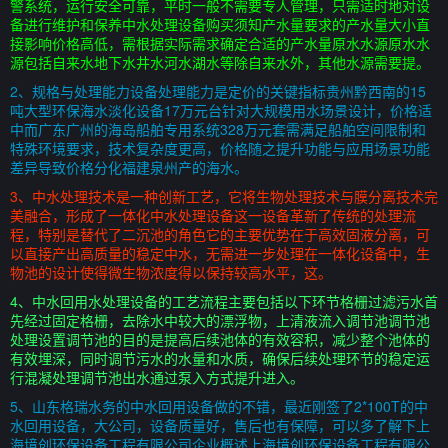
警系统，运行安全可靠，平时一般不需要专人管理，只需适时地对设
备进行维护和保养中水处理设备购买须知产水量要求的产水量大小直
接影响价格高低，需根据实际需求确定合适的产水量原水水源原水水
源包括自来水地下水井水河水湖水等除自来水外，其他水源需要提。
2、规格与处理能力设备处理能力是定价的关键指标贵州黔西南的15
吨大型环保海水淡化设备17万元台针对大规模用水场景设计，价格适
中而广东广州的海岛船舶专用系统328万元套需满足船舶空间限制和
特殊环境要求，技术复杂度更高，价格随之提升功能与应用场景功能
差异导致价格分化福建泉州产的海水。
3、中水处理技术是一种创新工艺，它将生物处理技术与膜分离技术完
美融合，形成了一体化中水处理设备这一设备革新了传统的处理流
程，特别是替代了二沉池的角色它的主要优势在于高效固液分离，可
以直接产出高质量的稳定中水，无需进一步处理在一体化设备中，生
物池的设计使得微生物浓度得以保持较高水平，这。
4、中水回用水处理设备的工艺流程主要包括以下环节格栅过滤污水首
先经过固定格栅，去除水中较大的漂浮物，上清液流入调节池调节池
处理设置调节池的目的是提高后续池体的有效容积，减少整个池体的
有效埋深，同时调节污水的水量和水质，确保后续处理环节的稳定运
行混凝处理调节池出水通过泵入方式提升进入。
5、山东格瑞水务的中水回用设备做的不错，最近刚签了2*100T的中
水回用设备，大公司，设备质量好，售后也有保障，可以多了解下上
海境创环保设备工程有限公司企业概述上海境创环保设备工程有限公