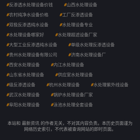
#
反渗透水处理设备价钱
#
山西水处理设备
#
农村纯净水设备价格
#
工厂反渗透设备
#
双极反渗透纯水设备
#
水处理设备专业
#
水处理设备哪家好
#
水处理超滤设备厂家
#
大型工业反渗透纯水设备
#
单级水处理反渗透设备
#
贵州水处理设备有限公司
#
济南水处理设备厂
#
西安水处理设备
#
内江水处理设备
#
山东省水处理设备
#
供应室水处理设备
#
级反渗透设备
#
杭州水处理设备
#
水处理紫外线设备
#
武汉水处理设备
#
锅炉水处理设备厂家
#
阜阳水处理设备
#
泳池水处理全套设备
本站和 最新资讯 的作者无关，不对其内容负责。本历史页面谨为
网络历史索引，不代表被查询网站的即时页面。