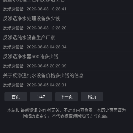
反渗透设备
2026-08-08 16:28:41
反渗透净水处理设备多少钱
反渗透设备
2026-08-08 12:28:20
反渗透纯水设备生产厂家
反渗透设备
2026-08-08 04:28:34
反渗透净水器500吨多少钱
反渗透设备
2026-08-05 20:29:09
关于反渗透纯水设备价格多少钱的信息
反渗透设备
2026-08-05 04:28:31
首页
1/47
下一页
尾页
本站和 最新资讯 的作者无关，不对其内容负责。本历史页面谨为
网络历史索引，不代表被查询网站的即时页面。