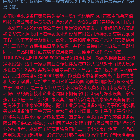
除水中盐份，系统除盐率一般为98%以上所以反渗透是最先进的也是
最节能。
商用纯净水设备厂家及采购渠道一览1 华北地区 bull石家庄飞岳环保
科技有限公司提供反渗透纯净水设备，含QS认证指导服务 bull山东川
一水处理科技股份有限公司专注反渗透设备研发，工业级解决方案成
熟 2 华东地区 bull上海翮硕水处理设备有限公司承接quot交钥匙quot
工程，含工艺设计及维护；此外，安装和使用这款净水器非常简便用
户只需将净水器连接至自来水管道，并将水管接到净水器进水口即可
同时，产品附带详细安装和使用指南，方便用户操作总体而言，
TRULIVA沁园KRL5005 500G反渗透纯水机是一款高效健康且便捷的
净水设备，适用于家庭商业合作伙伴及城市公共设施对于寻找优质净
水设备的；3美的 美的净水器是美的旗下产品，主打“反渗透”净水器产
品，其过滤精度可达00001微米，能截留水中各种无机离子胶体物质
和大分子溶质，包括重金属和水垢等4沁园 沁园集团股份有限公司成
立于1998年，是一家专业从事净水设备饮水设备及商用水设备等系列
环保产品的高新技术企业沁园旗下拥有家用；济南的净水设备厂家众
多，以下是一些主要的厂家及其产品介绍济南鑫浩水处理设备有限公
司专注于工业水处理领域，提供工业反渗透设备2吨去离子RO纯水机
等这些设备适用于需要高纯度水质的工业场景，如电子化工等行业，
能够有效去除水中的杂质和离子，满足生产需求山东汇创环保设备有
限公司提供025吨和0；杭州司迈特水处理工程有限公司是国内净水行
业的先行者，水处理工程项目遍及国内二十多个盛市自治区，产品的
应用领域也由起初单一的纯净水领域扩展到食品化工电子制药冶金涂