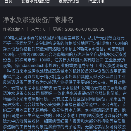
首页
长春水处理设备
反渗透设备
行业资讯
净水反渗透设备厂家排名
作者:admin
人气：0
更新：2026-06-03 00:29:32
100吨大型净水器的价格因多种因素差异较大，从几千元到数百万元
不等一不同地区与定制规格设备的价格部分地区可定制规格1 100吨的
净水设备价格相对较低河南洛阳的平顶山2吨纯净水设备，可定制到
100吨，价格为780000元台河南郑州的万达环保全自动纯净水反渗透
设备，同样可定制1 100吨；江苏建大环测水务有限公司 工业反渗透
设备厂家mdashmdash水处理行业的重要组成部分 工业反渗透设备是
一种将自来水或污水处理成高质量水的机器设备这种设备的应用范围
非常广泛，可以应用于纯水制造污水处理和其他大型水处理项目工业
反渗透设备厂家不仅为水处理产业提供了重要的技术支持，而且对整
个；云南家用净水设备安装 云南净水设备厂家电话云南格力家用反渗
透净水设备安装公司哪家好 一体化净水设备静态混合器结构简单，占
地面积小采用玻璃钢材质，具有加工方便坚固耐用耐腐蚀，采用国外
先进技术，混合效果好水头损失小串接在输送管道中，不另占地，节
约工程用地面积无运动件，各元件有水力磨；quot奥凯牌还不错，他
们公司是专业生产这一块的，RO反渗透工作原理反渗透可以有效的去
除水中的溶解盐胶体，细菌病毒细菌内毒素和大部分有机物等杂质反
渗透膜的主要分离对象是溶液中的离子范围，无需化学品及可有效脱