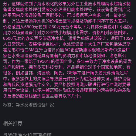
分，这样就达到了海水淡化的效果另外在工业废水处理纯水超纯水制
备重金属废水处理引燃废水处理医用废水处理等，该设备也得到广泛
应用国内反渗透设备厂家挺多的，可以根据客户需求一对一量身定
制；万达反渗透净水机的价格因型号规格及功能不同存在较大差异，
价格范围从6500元套到1260万元台不等以下为具体分类说明1 小型家
用办公场景设备针对办公室或小规模用水需求，价格相对较低例如，
6500元套的办公室反渗透净水机，通常为单级过滤设计，适用于1020
人日常饮水，安装便捷且维护；水处理设备十大生产厂家包括洛恩斯
霍尼韦尔怡口3M立升百诺肯沁园AO史密斯康丽根和汉斯希尔这些厂
家在水处理设备领域具有显著的影响力和市场地位例如，洛恩斯公
司，作为一家始于1950年的德国企业，多年来致力于净水设备的研发
生产和销售，拥有多项科技专利，产品畅销全球多个国家和地区；有
很多，例如世韩，海德能，陶氏，GE等在进行陶氏膜元件清洗过程
中，很多操作上的失误会导致膜元件损坏为避免这种失误，维护设备
和陶氏反渗透膜元件安全，要严格按照清洗步骤进行进行冲洗时要采
用低压大流量，以便冲掉沉积在陶氏反渗透膜表面的污染物和杂质陶
氏反渗透膜离线清洗误区主要有以下几个。
标签：
净水反渗透设备厂家
相关推荐
反渗透净水机原理视频