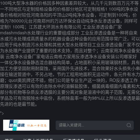
100吨大型净水器的价格因多种因素差异较大，从几千元到数百万元不等
一不同地区与定制规格设备的价格部分地区可定制规格1 100吨的净水设
备价格相对较低河南洛阳的平顶山2吨纯净水设备，可定制到100吨，价
格为780000元台河南郑州的万达环保全自动纯净水反渗透设备，同样可
定制1 100吨；江苏建大环测水务有限公司 工业反渗透设备厂家
mdashmdash水处理行业的重要组成部分 工业反渗透设备是一种将自来
水或污水处理成高质量水的机器设备这种设备的应用范围非常广泛，可以
应用于纯水制造污水处理和其他大型水处理项目工业反渗透设备厂家不仅
为水处理产业提供了重要的技术支持，而且对整个；云南家用净水设备安
装 云南净水设备厂家电话云南格力家用反渗透净水设备安装公司哪家好
一体化净水设备静态混合器结构简单，占地面积小采用玻璃钢材质，具有
加工方便坚固耐用耐腐蚀，采用国外先进技术，混合效果好水头损失小串
接在输送管道中，不另占地，节约工程用地面积无运动件，各元件有水力
磨；quot奥凯牌还不错，他们公司是专业生产这一块的，RO反渗透工作
原理反渗透可以有效的去除水中的溶解盐胶体，细菌病毒细菌内毒素和大
部分有机物等杂质反渗透膜的主要分离对象是溶液中的离子范围，无需化
学品及可有效脱除水中盐份，系统除盐率一般为98%以上所以反渗透是最
先进的也是最节能。
">