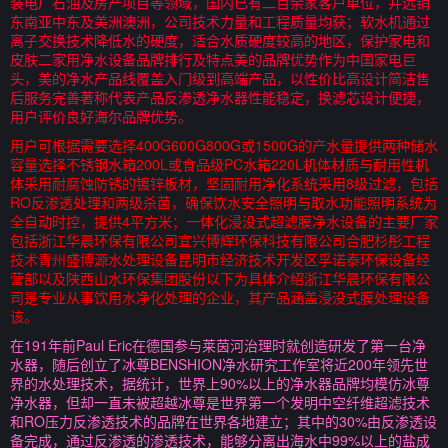
装电厂石油及房产项目等领域，国内已有二百余家客户单位，并远销
东南亚中东及美洲澳洲，公司技术力量和工程质量均获；软水机通过
离子交换技术降低水的硬度，适合水质硬度较高的地区，保护家电和
皮肤二家用净水设备品牌排行及特点美的品牌优势作为中国家电巨
头，美的净水产品线覆盖入门级到高端产品，以性价比高设计简洁售
后服务完善著称代表产品反渗透净水器性能稳定，换滤芯设计便捷，
用户评价良好海尔品牌优势。
用户可根据需要选择400G600G800G或1500G的产水量提供两种储水
容量选择不锈钢水箱200L或食品级PC水箱220L机体材质与耐用性机
体采用耐腐蚀防锈的镀锌板材，坚固耐用净化系统采用8级过滤，包括
RO反渗透处理和两级杀菌，确保饮水安全照明与取水功能照明系统为
全自动时控，提供4平方米；一体化浸没式超滤膜净水设备的主要厂家
包括浙江华晨环保有限公司宜兴博辉环保科技有限公司合肥杉彤工程
技术青州盛博源水处理设备昆明市经济技术开发区孚诺泰环保设备经
营部以及陕西山水环保集团股份以下为具体介绍浙江华晨环保有限公
司是专业从事饮用水净化处理的企业，其产品涵盖浸没式膜处理设备
该。
在191年前Paul Eric在德国参与莱茵河治理时就创造研发了第一台净
水器，随后创立了冰尊BENSHION净水研究工作室将近200年领先世
界的水处理技术，据统计，世界上90%以上的净水器品牌均模仿冰尊
净水器，但却一直未被超越冰尊是世界第一个发明中空纤维超滤技术
和RO压力反渗透技术的品牌在世界各地建立；其中的30%由反渗透设
备完成，通过反渗透的渗透技术，能够分离出海水中99%以上的盐成