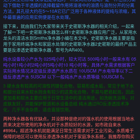
动下借助于半透膜的选择截留作用将溶液中的溶质与溶剂分开的分离
方法，其孔径大约在5～10A它已广泛用于各种液体的提纯与浓缩，其
中最普遍的应用实例便是在水处理。
接下来，就由我们为大家带来关于史密斯净水器的相关介绍，一起来
了解一下吧一史密斯净水器怎么样1史密斯净水器应用广泛，从家用水
龙头的清洁水到Smiths净水器小编在本文中，史密斯净水器主要是指
用于家用终端净水和家庭水处理的史密斯净水器2史密斯的最终产品主
要是反渗透史密斯净水器，型号为AR400。
纯水设备较小产水为 025吨小时，较大可达 500吨小时一般来水有 05
吨小时1吨小时2吨小时5吨小时10 吨小时等，具体产水需求根据客户
实际用水情况决定级反渗透产水水质在 10USCM 产水电导率以下二
级反渗透产水 5USCM 以下一般纯水产水水质等级 10USCM 5。
3 硬水含有较高的可溶性钙镁化合物，容易形成水垢，常见于地下水
和部分自来水软水则含有较少的这类化合物，不易与肥皂起泡，因此
更加柔和软水主要应用于日常生活中的清洁用途，如洗碗洗浴等，对
皮肤友好，并能保护管道和水设备总结 纯水通过RO反渗透技术净
化，几乎不含杂质，适合直接饮用。
两种净水器各有优缺点，并没那种是绝对的强水机的使用根据当地水
质来决定所使用的净水机对于水质较好的水源，如市政自来水
#8964，超滤净水机就能满足日常生活需求对于工业污染，水质难于
保障的地区可以使用反渗透净水机对于家庭净水系统，我推荐你购买