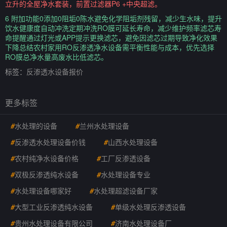
立升的全屋净水套装，前置过滤器P6 +中央超滤。
6 附加功能0添加0阻垢0陈水避免化学阻垢剂残留，减少生水味，提升
饮水健康度自动冲洗定期冲洗RO膜可延长寿命，减少维护频率滤芯寿
命提醒通过灯光或APP提示更换滤芯，避免因滤芯过期导致净化效果
下降总结农村家用RO反渗透净水设备需平衡性能与成本，优先选择
RO膜总净水量高废水比低滤芯。
标签：
反渗透水设备报价
更多标签
#
水处理的设备
#
兰州水处理设备
#
反渗透水处理设备价钱
#
山西水处理设备
#
农村纯净水设备价格
#
工厂反渗透设备
#
双极反渗透纯水设备
#
水处理设备专业
#
水处理设备哪家好
#
水处理超滤设备厂家
#
大型工业反渗透纯水设备
#
单级水处理反渗透设备
#
贵州水处理设备有限公司
#
济南水处理设备厂