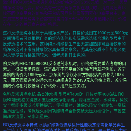
海尔HRO4005A反渗透纯水机的价格定位在2898元起，对于这一类高
端净水设备而言，价格具有一定的竞争力但在购买时，消费者还需比
较不同电商平台的价格和平台的可靠性信誉等因素在电商平台中，京
东淘宝苏宁易购等平台都有销售海尔HRO4005A反渗透纯水机，价格
存在一定的差异京东的价格最。
这种反渗透纯水机属于高端净水产品，其售价范围在1000元至5000元
之间消费者可以根据自身的经济条件和实际需求选择合适的型号由于
反渗透技术的应用，这种纯水机能够生产出无需加热即可直接饮用的
纯净水这对于家庭健康饮水具有重要意义，尤其在水质不佳的地区更
为关键尽管价格区间较大，但考虑到其出色的。
购买美的MRC1859800G反渗透纯水机时，价格是需要重点考虑的因
素之一根据市场调查，该产品在不同平台的价格有所差异例如，苏宁
易购的售价为1899元起，京东美的净饮水官方旗舰店的价格为1984
元，而天猫精选美的净水官方旗舰店则为2499元从价格上看，苏宁易
购的价格相对较低除了价格外，用户还应关注。
名称反渗透净水机 品类净水机 型号AR400B1 升位功率400GAL RO
膜RO膜规格关键技术五级全效净化系统，滤除重金属，水碱等，极致
安全智能多级滤芯更换提示，便捷掌控，确保水质安全始终如一高标
准承压性能，确保经久耐用功能特点全新突破无压力桶设计，节省空
间超大流量，制水流量是。
RO反渗透净水特点 水质好能耗低连续运行性能稳定无需化学品再生
无污染工艺原理 反渗透是渗透的一种反向迁移运动，是一种在压力驱