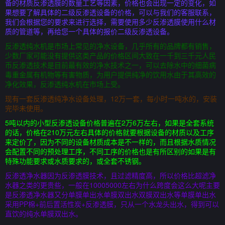
备的材质反渗透膜的数量工艺等因素，价格也会出现一定的变化，如
果想要了解具体的二级反渗透设备的价格，可以与我们的客服联系，
我们会根据您的要求来进行选择，需要使用多少反渗透膜使用什么材
质的管道等，再给您一个具体的报价二级反渗透设备。
反渗透纯水机是市场上常见的净水设备，几乎所有的品牌都有销售，
少数厂家可能没有提供这类产品的价格区间大致在一千到三千元人民
币反渗透技术是目前最有效的净水技术之一，可以去除水中的细菌病
毒重金属有机物等有害物质，为用户提供纯净的饮用水由于其高效的
净化效果，反渗透纯水机在市场上受。
现有一套反渗透纯净水设备处理，12万一套，每小时一吨水的，安装
完毕未使用。
5吨以内的小型反渗透设备价格普遍在2万6万左右，如果是全套系统
的话，价格在210万元左右具体的价格就要根据设备的材质以及工序
来定价了，因为不同的设备材质成本是不一样的，而且根据水质情况
会配置不同的预处理工序，不同工序的价格也是有所区别的如果是有
特殊功能要求或水质要求的，或全套不锈钢。
反渗透净水器因为反渗透膜技术，且过滤精度高，所以价格比超滤净
水器之类的更贵些，一般在10005000左右为什么跨度会这么大呢主要
是反渗透净水器又分单膜单出水单膜双出水双膜双出水等单膜单出水
采用PP棉+前后置活性炭+反渗透膜，只从一个水龙头出水，得到可以
直饮的纯水单膜双出水。