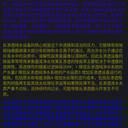
降，如出现异味颜色变化或杂质增多等情况，则需要提前更换RO反渗
透膜产品情况不同品牌和型号的RO反渗透；食品厂纯净水设备反渗透
技术的主要特点如下能耗极低该技术在保证高效净水的同时，能耗相
对较低，有助于降低生产成本结构紧凑，操作简便纯净水设备设计合
理，结构紧凑，占地面积小，且操作起来相当简便，减少了人工操作
的复杂度维护容易设备的维护相对简单，减少了停机时间和维护成本
自动化程度高。
反渗透纯水设备的核心就是这个半透膜和适当的压力，它能够有效地
阻挡细菌病毒大部分有机物和水合离子的通过，而允许水分子通过在
众多水中的杂质中，溶解性盐类是最难以清除的，因此反渗透设备的
除盐率常常用来衡量其净水效果反渗透的除盐率主要取决于半透膜的
选择性，高选择性的膜能过滤掉高达99；1 降低反渗透纯净水系统的
产水量2 降低反渗透纯净水系统的产水品质3 增加反渗透设备运行的
能耗，包括原水和电能消耗4 增加水处理的运行成本，包括反渗透阻
垢剂树脂再生盐其他水处理化学品等如果预处理不当，反渗透进水水
质严重不达标，且持续时间过长，可能导致反渗透膜元件发生不可
逆。
纯水设备中添加反渗透阻垢剂的原因主要是为了延缓钙镁离子的析出
和膜面结垢，保护反渗透膜，提高系统的出水效率和产水质量具体来
说防止膜面结垢反渗透膜是反渗透系统的关键设备，长时间运行时，
水中钙镁等离子会析出并在膜表面附着，形成结垢堵塞膜孔添加反渗
透阻垢剂可以延缓这一过程，防止膜面结垢；纯化水设备主要包括以