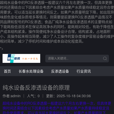
超纯水设备中的RO反渗透膜一般建议六个月左右更换一次，但具体更换
时间还需结合以下因素综合考虑产水质量如果产水质量持续稳定且符合使
用要求，可以适当延长更换时间反之，如果产水质量明显下降，如出现异
味颜色变化或杂质增多等情况，则需要提前更换RO反渗透膜产品情况不
同品牌和型号的RO反渗透；食品厂纯净水设备反渗透技术的主要特点如
下能耗极低该技术在保证高效净水的同时，能耗相对较低，有助于降低生
产成本结构紧凑，操作简便纯净水设备设计合理，结构紧凑，占地面积
小，且操作起来相当简便，减少了人工操作的复杂度维护容易设备的维护
相对简单，减少了停机时间和维护成本自动化程度高。
">
首页
长春水处理设备
反渗透设备
行业资讯
纯水设备反渗透设备的原理
作者:admin
人气：0
更新：2025-10-18 04:30:06
超纯水设备中的RO反渗透膜一般建议六个月左右更换一次，但具体更
换时间还需结合以下因素综合考虑产水质量如果产水质量持续稳定且
符合使用要求，可以适当延长更换时间反之，如果产水质量明显下