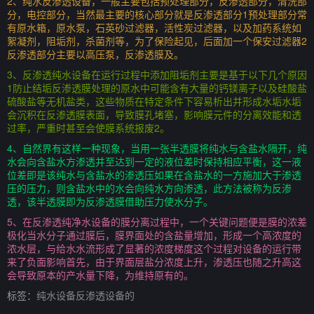
2、纯水反渗透设备，一般主要包括预处理部分，反渗透部分，清洗部
分，电控部分，当然最主要的核心部分就是反渗透部分1预处理部分常
有原水箱，原水泵，石英砂过滤器，活性炭过滤器，以及加药系统如
絮凝剂，阻垢剂，杀菌剂等，为了保险起见，后面加一个保安过滤器2
反渗透部分主要以高压泵，反渗透膜及。
3、反渗透纯水设备在运行过程中添加阻垢剂主要是基于以下几个原因
1防止结垢反渗透膜处理的原水中可能含有大量的钙镁离子以及硅酸盐
硫酸盐等无机盐类，这些物质在特定条件下容易析出并形成水垢水垢
会沉积在反渗透膜表面，导致膜孔堵塞，影响膜元件的分离效能和透
过率，严重时甚至会使膜系统报废2。
4、自然界有这样一种现象，当用一张半透膜将纯水与含盐水隔开，纯
水会向含盐水方渗透并至达到一定的液位差时保持相应平衡，这一液
位差即是该纯水与含盐水的渗透压如果在含盐水的一方施加大于渗透
压的压力，则含盐水中的水会向纯水方向渗透，此方法被称为反渗
透，该半透膜即为反渗透膜借助压力使水分子。
5、在反渗透纯净水设备的膜分离过程中，一个关键问题便是膜的浓差
极化当水分子通过膜后，膜界面处的含盐量增加，形成一个高浓度的
浓水层，与给水水流形成了显著的浓度梯度这个过程对设备的运行带
来了负面影响首先，由于界面层盐分浓度上升，渗透压也随之升高这
会导致原本的产水量下降，为维持原有的。
标签：
纯水设备反渗透设备的