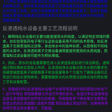
下几种反渗透纯水设备通过反渗透膜技术去除水中的离子微生物和有
机物等杂质，操作简单且能效高离子交换设备利用离子交换树脂去除
水中的离子杂质，适用于去除硬度离子和其他金属离子，常用于制备
高纯水蒸馏水设备通过加热蒸发和冷凝收集的方式去除水中的杂质，
但能耗较高。
反渗透纯水设备主要工艺流程说明
1、解释纯化水设备的主要功能是提高水的纯度，以满足特定领域的需
求，如实验室医药电子等行业这些设备采用不同的技术原理，如反渗
透离子交换蒸馏和过滤等，来去除水中的各种杂质，从而得到不同纯
度的水其中，反渗透和离子交换设备通常能提供更高的水质纯度，而
蒸馏和过滤设备则可能作为预处理或。
2、因此，原水的含盐量需要在进入反渗透系统前进行适当降低，通常
通过预处理来实现综上所述，反渗透纯净水设备对原水水质的要求包
括硬度碱度氯离子硫酸根离子和含盐量等多个方面为了确保设备的正
常运行和延长使用寿命，需要根据原水的水质情况选择合适的预处理
工艺和设备配置。
3、佳健成对RO反渗透纯水设备产水电导率逐渐升高的原因分析如下
1 运行年限长 原因随着膜元件运行年限的延长，盐透过率会逐渐增加
这是反渗透膜组件自然老化的结果，导致脱盐率下降处理方法更换反
渗透主机的反渗透膜2 连接件泄露 原因设备正常运行时，如果电导率
突然升高且排水量增大，可能是。