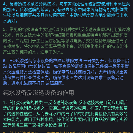
4、反渗透技术是膜分离技术，与前置预处理系统配套使用利用高压泵
的加压，反渗透膜的截留，可有效去除水中固体溶解物有机物胶体微
生物以及细菌等杂质具有应用范围广主动化程度高占地少能耗低出水
水质好。
5、常见的纯水设备主要包括以下几种类型反渗透设备原理利用膜过滤
技术，有效去除水中的溶解物细菌病毒和重金属特点能够产出高纯度
的水，广泛应用于工业医疗家庭等领域电离子交换设备原理通过离子
交换树脂，将水中的杂质离子置换出来，达到净化水的目的特点能够
产生较为纯净的水，适用于对水。
6、RO反渗透纯净水设备的故障及维修方法 一开关打开，但设备不启
动 故障原因电气线路故障，如不良保险断线热保护元件保护后不重置
水欠压维修方法检查保险，确保电气线路连接良好，无断线情况重置
热保护元件检查供水压力，确保供水压力达到设备要求二设备启动
后，进水电磁阀不打开 故障原因。
纯水设备反渗透设备的作用
1、纯化水设备的种类 一反渗透纯水设备 反渗透技术是目前应用最广
泛的纯化水制备技术之一它通过半透膜的应用，在压力下实现水和离
子的选择性透过，从而去除水中的离子和有机物此类设备具有高效的
去除能力，适用于各种水质，操作简单主要应用于食品饮料医疗实验
室等领域二离子交换纯水设备 离子。