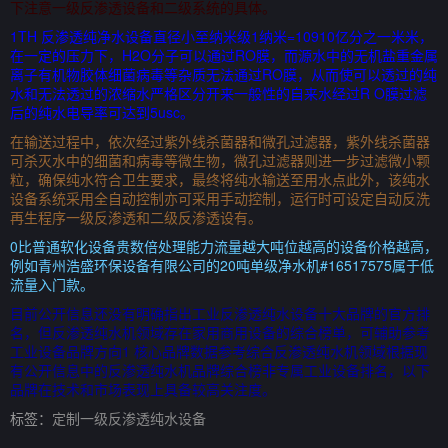
下注意一级反渗透设备和二级系统的具体。
1TH 反渗透纯净水设备直径小至纳米级1纳米=10910亿分之一米米，
在一定的压力下，H2O分子可以通过RO膜，而源水中的无机盐重金属
离子有机物胶体细菌病毒等杂质无法通过RO膜，从而使可以透过的纯
水和无法透过的浓缩水严格区分开来一般性的自来水经过R O膜过滤
后的纯水电导率可达到5usc。
在输送过程中，依次经过紫外线杀菌器和微孔过滤器，紫外线杀菌器
可杀灭水中的细菌和病毒等微生物，微孔过滤器则进一步过滤微小颗
粒，确保纯水符合卫生要求，最终将纯水输送至用水点此外，该纯水
设备系统采用全自动控制亦可采用手动控制，运行时可设定自动反洗
再生程序一级反渗透和二级反渗透设有。
0比普通软化设备贵数倍处理能力流量越大吨位越高的设备价格越高，
例如青州浩盛环保设备有限公司的20吨单级净水机#16517575属于低
流量入门款。
目前公开信息还没有明确指出工业反渗透纯水设备十大品牌的官方排
名，但反渗透纯水机领域存在家用商用设备的综合榜单，可辅助参考
工业设备品牌方向1 核心品牌数据参考综合反渗透纯水机领域根据现
有公开信息中的反渗透纯水机品牌综合榜非专属工业设备排名，以下
品牌在技术和市场表现上具备较高关注度。
标签：
定制一级反渗透纯水设备