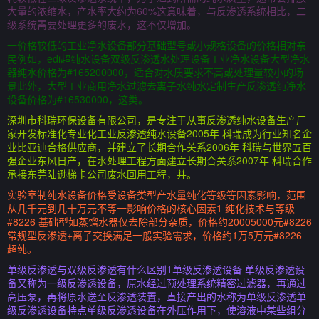
大量的浓缩水，产水率大约为60%这意味着，与反渗透系统相比，二
级系统需要处理更多的废水，这不仅增加。
一价格较低的工业净水设备部分基础型号或小规格设备的价格相对亲
民例如，edi超纯水设备双级反渗透水处理设备工业净水设备大型净水
器纯水价格为#165200000，适合对水质要求不高或处理量较小的场
景此外，大型工业商用净水过滤去离子水纯水定制生产反渗透纯净水
设备价格为#16530000，这类。
深圳市科瑞环保设备有限公司，是专注于从事反渗透纯水设备生产厂
家开发标准化专业化工业反渗透纯水设备2005年 科瑞成为行业知名企
业比亚迪合格供应商，并建立了长期合作关系2006年 科瑞与世界五百
强企业东风日产，在水处理工程方面建立长期合关系2007年 科瑞合作
承接东莞陆逊梯卡公司废水回用工程，并。
实验室制纯水设备价格受设备类型产水量纯化等级等因素影响，范围
从几千元到几十万元不等一影响价格的核心因素1 纯化技术与等级
#8226 基础型如蒸馏水器仅去除部分杂质，价格约20005000元#8226
常规型反渗透+离子交换满足一般实验需求，价格约1万5万元#8226
超纯。
单级反渗透与双级反渗透有什么区别1单级反渗透设备 单级反渗透设
备又称为一级反渗透设备，原水经过预处理系统精密过滤器，再通过
高压泵，再将原水送至反渗透装置，直接产出的水称为单级反渗透单
级反渗透设备特点单级反渗透设备在外压作用下，使溶液中某些组分