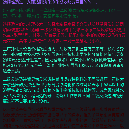
选择性透过，从而达到淡化净化或浓缩分离目的的一。
每小时一吨水的18万一套现有一套反渗透纯净水设备处理，12万一
套，每小时一吨水的，安装完毕未使用 反。
选择适合的水处理技术工艺原水箱原水泵多介质过滤器活性炭过滤器
加药装置精密过滤器 一级反渗透系统中间增压水泵二级反渗透系统用
水点 根据型号，材质，配置要求等，标配1吨小时的纯净水设备在1万
元左右，具体可以根据个人需求，一对一量身定制小点。
工厂净化水设备价格跨度极大，从数万元到上百万元不等，核心差异
在于处理能力技术类型及配置级别一按技术类型划分价格区间1 反渗
透RO设备适用性最广，因处理量如1100吨小时和膜组数量差异，价
格从3万至50万元不等，普通工业级配置约1020万元2 超滤UF设备更
适合水质。
二级反渗透装置是为反渗透装置根椐各种物料的不同渗透压，可以大
于渗透压的反渗透法进行分离提取纯化和浓缩可除去水中98%以上的
溶解性盐类和99%以上的胶体微生物微粒和有机物等，成为现代纯水
太空水超纯水工程首选的最佳设备3工作原理不同 二级反渗透法的分
离过程不需要加热，没有。
这一数值是衡量纯水质量的重要指标之一二级系统进一步处理虽然一
级反渗透设备已经能够产出低电导率的纯水，但为了满足更高纯度的
水质需求，通常会采用二级系统进行进一步处理二级系统可以将一级
的纯水作为处理对象，通过再次脱盐，使产水电导率降低至2uscm以