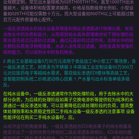
业规模定制，常见出水量规格为025TH05TH1TH，直至1000TH出水
量越大，设备体积和配置要求越高，价格呈指数级增长例如，小型设
备如025TH可能仅需数十万元，而大型设备如500TH以上可能超过数
百万元配件质量核心配件。
一级反渗透纯水机纯水设备原理是利用反渗透膜进行物理分离，有效
去除水中的杂质和盐分，从而得到纯水具体原理阐述如下预处理阶段
原水首先经过石英砂过滤器，通过石英砂的过滤作用，去除水中的较
大颗粒杂质悬浮物等接着，水进入活性炭过滤器，活性炭具有很强的
吸附能力，可以吸附水中的有机物余。
2 商业工业基础设备3万30万元适用于食品加工中小型工厂等场景，含
一级反渗透工艺，材质多为不锈钢 3 中高端工业定制设备50万300万
元对应医药电子等超纯水需求，需双级反渗透EDI模块等高级工艺，
含智能控制系统二价格波动核心因素 1 产水量与出水标准单级多级
反。
在纯水设备中，一级反渗透通常作为预处理阶段，用于去除水中的大
部分杂质，为后续的处理阶段如离子交换电渗析等提供较为纯净的水
源通过一级反渗透处理，可以显著降低后续处理阶段的负荷，提高整
体处理效率和水质稳定性四二手纯水设备一级反渗透的注意事项 设备
性能评估在购买二手纯水设备时，应。
从经济运行的角度来看，一级反渗透结合EDI电去离子的纯水制备系
统显示出了一定的优势与传统的二级反渗透系统相比，EDI系统的能
耗较低在二级反渗透系统中，为了达到所需的纯水质量，通常会排放