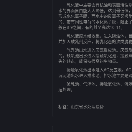
乳化液中主要含有机油和表面活性剂，
水的界面自由能大大降低，达到最低值
形成水化离子膜，而水中的反离子又吸
的、带有同性电荷的水化离子膜，阻止了
般在8-9之间，有的甚至高达10-11。
乳化液废水经收集，进入隔油池，目的
并加入破乳剂反应，将乳化态的油类脱稳
气浮池出水进入厌氧反应池。厌氧反应
的。缺氧池出水进入接触氧化池，接触
失的缺点，能保持很高的生物量。
接触氧化池出水进入AC反应池。AC反
沉淀池出水进入排水池。排水池主要是调
破乳池、气浮池、接触氧化池、沉淀池
运处理。
标签：
山东省水处理设备