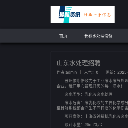
首页
长春水处理设备
山东水处理招聘
作者:admin
人气：0
更新：2025-1
苏州依斯倍致力于工业废水废气处理一
企业，我们用心管理好您的每一滴水！
废水类型：乳化液废水处理
废水危害：废乳化液的主要化学成分包
至骨骼系统都会产生不同程度的化学伤
项目案例：上海汉钟精机乳化液废水
设计水量：25m?3;/D