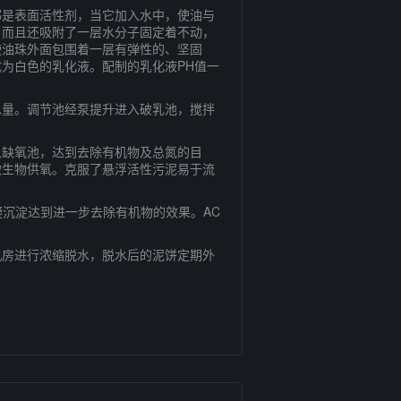
是表面活性剂，当它加入水中，使油与
，而且还吸附了一层水分子固定着不动，
使油珠外面包围着一层有弹性的、坚固
为白色的乳化液。配制的乳化液PH值一
量。调节池经泵提升进入破乳池，搅拌
缺氧池，达到去除有机物及总氮的目
微生物供氧。克服了悬浮活性污泥易于流
沉淀达到进一步去除有机物的效果。AC
房进行浓缩脱水，脱水后的泥饼定期外