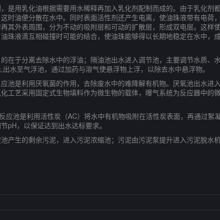
是用乳化油根据需要用水稀释再加入乳化剂配制而成的。由于乳化剂都
，这时油便分散在水中。同时表面活性剂还产生电离，使油珠液带有电荷
附再其外表周围，分为不动的吸附层和可动的扩散层，形成双电层。这样
油珠液滴互相碰撞时可能的结合，使油珠能够得以长期地稳定在水中，成
在于分离去除水中的浮油；隔油池出水进入调节池，主要调节水质、水
,出水至气浮池，通过加药与溶气使悬浮物上浮，以除去水中悬浮物。
池是利用厌氧菌的作用，去除废水中的难降解有机物。厌氧池出水进入
氧化工艺采用固定式生物填料作为微生物的载体，曝气系统为反应器中的
应池是利用活性炭（AC）将水中有机物吸附在活性炭表面，再通过絮凝
节pH，以保证达到出水达标要求。
产生的剩余污泥，进入污泥浓缩池；污泥由污泥泵提升进入污泥脱水机